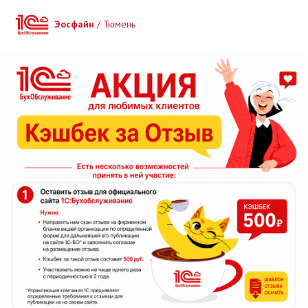
Эосфайн
/ Тюмень